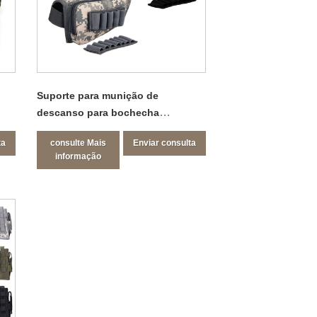
Suporte para munição de
descanso para bochecha
Buttstock
ta
consulte Mais
Enviar consulta
informação