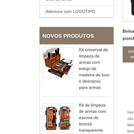
Adesivos com LOGOTIPO
Bolsa
NOVOS PRODUTOS
pisto
dobrá
Kit universal de
con
limpeza de
i
armas com
estojo de
madeira de luxo
e descanso
para armas
Kit de limpeza
de armas com
Per
escova de
são 
bronze
fab
transparente
tem