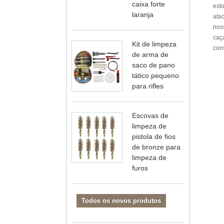
caixa forte
est
laranja
ata
nos
caç
Kit de limpeza
con
de arma de
saco de pano
tático pequeno
para rifles
Escovas de
limpeza de
pistola de fios
de bronze para
limpeza de
furos
Todos os novos produtos