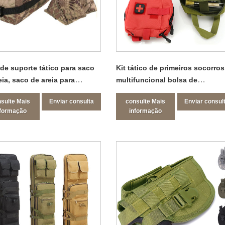
de suporte tático para saco
Kit tático de primeiros socorros
eia, saco de areia para
multifuncional bolsa de
nso de arma, pacote tático
acessórios médicos
sulte Mais
Enviar consulta
consulte Mais
Enviar consul
nformação
informação