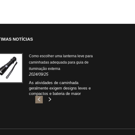
TIMAS NOTÍCIAS
Como escolher uma lanterna leve para
Ki
caminhadas adequada para guia de
Sn
iluminação externa
pa
2024/09/25
2
As atividades de caminhada
O 
geralmente exigem designs leves e
p
compactos e bateria de maior
i
duração. A lanterna ideal para
e
caminhadas deve ter um bom
pr
desempenho de holofote para iluminar
m
o ambiente circundante.
b
es
c
c