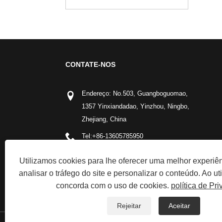
CONTATE-NOS
Endereço: No.503, Guangboguomao,
1357 Yinxiandadao, Yinzhou, Ningbo,
Zhejiang, China
Tel:
+86-13605785950
Telefone:
+86-13605785950
Utilizamos cookies para lhe oferecer uma melhor experiê
E-mail:
rotchi@rotchi.com
analisar o tráfego do site e personalizar o conteúdo. Ao util
concorda com o uso de cookies.
política de Pr
Rejeitar
Aceitar