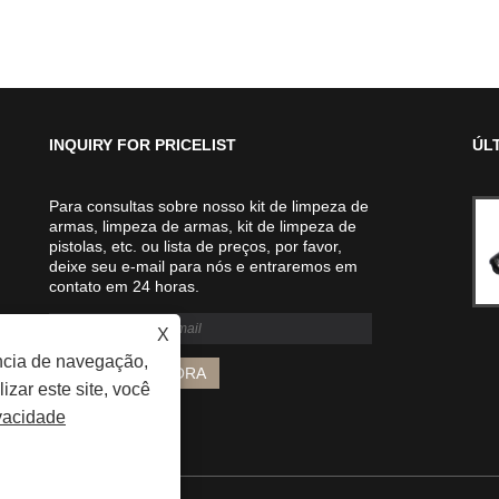
INQUIRY FOR PRICELIST
ÚL
Para consultas sobre nosso kit de limpeza de
Kit de limpeza de armas Bore Rope
armas, limpeza de armas, kit de limpeza de
Snake: um acessório indispensável
pistolas, etc. ou lista de preços, por favor,
para entusiastas de armas
deixe seu e-mail para nós e entraremos em
2024/07/31
contato em 24 horas.
O tiro esportivo é uma atividade
popular para pessoas de todas as
X
idades. Quer você seja um caçador
ncia de navegação,
experiente ou apenas goste de
praticar tiro ao alvo, é importante
izar este site, você
manter suas armas de fogo limpas e
ivacidade
bem conservadas. Uma ferramenta
essencial para limpar sua arma é a
cobra de corda, também conhecida
como cobra de furo ou limpador de