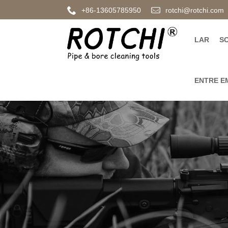
+86-13605785950
rotchi@rotchi.com
LAR
S
ENTRE E